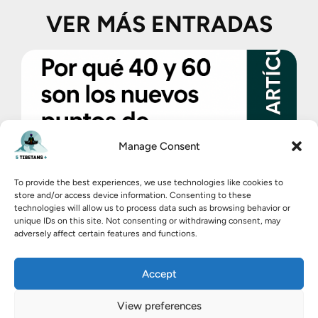
VER MÁS ENTRADAS
Manage Consent
To provide the best experiences, we use technologies like cookies to
store and/or access device information. Consenting to these
technologies will allow us to process data such as browsing behavior or
unique IDs on this site. Not consenting or withdrawing consent, may
adversely affect certain features and functions.
Stanford 2025: Por qué los 40
Accept
y los 60 son los nuevos puntos
de inflexión biológicos – y por
View preferences
qué debemos actuar ahora