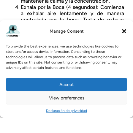
mantener la calma y la concentración.
Exhala por la Boca (4 segundos): Comienza
a exhalar aire lentamente y de manera
controlada por la boca. Trata de exhalar
uniformemente, contando hasta cuatro en
Manage Consent
tu cabeza para mantener un ritmo
constante de exhalación. Asegúrate de que
la exhalación sea uniforme y controlada.
To provide the best experiences, we use technologies like cookies to
Reteniendo los Pulmones Vacíos (4
store and/or access device information. Consenting to these
segundos): Después de una exhalación
technologies will allow us to process data such as browsing behavior or
completa, haz una pausa durante cuatro
unique IDs on this site. Not consenting or withdrawing consent, may
adversely affect certain features and functions.
segundos, manteniendo los pulmones
vacíos. Permítete un momento de paz y
enfócate en la pausa de cuatro segundos.
Accept
Continúa estos pasos durante unos
minutos, enfocándote en la respiración
View preferences
tranquila y controlada. Cuanto más
practiques, más fácil será lograr control
Declaración de privacidad
sobre tu respiración en situaciones
estresantes. Mientras realizo estos pasos,
me concentro exclusivamente en el
presente, eliminando todos los